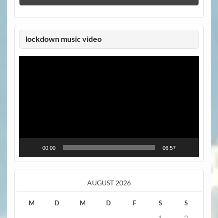
lockdown music video
Video-
Player
00:00
06:57
AUGUST 2026
M
D
M
D
F
S
S