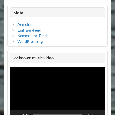
Meta
Anmelden
Eintrags-Feed
Kommentar-Feed
WordPress.org
lockdown music video
Video-
Player