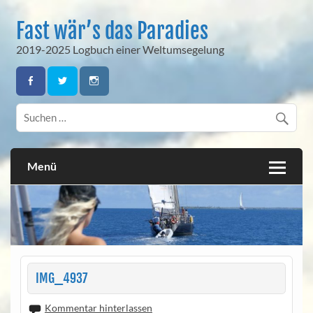
Skip
to
Fast wär’s das Paradies
content
2019-2025 Logbuch einer Weltumsegelung
Menü
IMG_4937
Kommentar hinterlassen