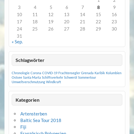
1
2
3
4
5
6
7
8
9
10
11
12
13
14
15
16
17
18
19
20
21
22
23
24
25
26
27
28
29
30
31
« Sep.
Schlagwörter
Chronologie
Corona
COVID-19
Frachtensegler
Grenada
Karibik
Kolumbien
Ostsee
Santa Marta
Schiffsverkehr
Schweröl
Sommertour
Umweltverschmutzung
Windkraft
Kategorien
Artensterben
Baltic Sea Tour 2018
Fiji
Französisch Polynesien