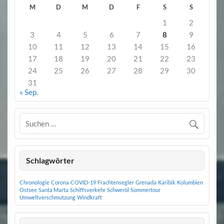
M
D
M
D
F
S
S
1
2
3
4
5
6
7
8
9
10
11
12
13
14
15
16
17
18
19
20
21
22
23
24
25
26
27
28
29
30
31
« Sep.
Schlagwörter
Chronologie
Corona
COVID-19
Frachtensegler
Grenada
Karibik
Kolumbien
Ostsee
Santa Marta
Schiffsverkehr
Schweröl
Sommertour
Umweltverschmutzung
Windkraft