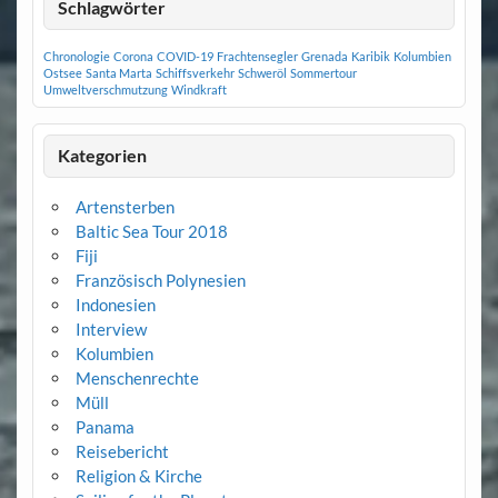
Schlagwörter
Chronologie
Corona
COVID-19
Frachtensegler
Grenada
Karibik
Kolumbien
Ostsee
Santa Marta
Schiffsverkehr
Schweröl
Sommertour
Umweltverschmutzung
Windkraft
Kategorien
Artensterben
Baltic Sea Tour 2018
Fiji
Französisch Polynesien
Indonesien
Interview
Kolumbien
Menschenrechte
Müll
Panama
Reisebericht
Religion & Kirche