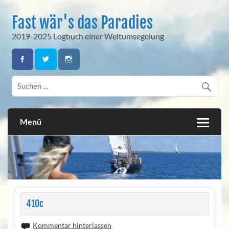
Skip
to
Fast wär's das Paradies
content
2019-2025 Logbuch einer Weltumsegelung
Menü
410c
Kommentar hinterlassen