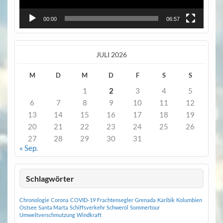
00:00
06:57
JULI 2026
M
D
M
D
F
S
S
1
2
3
4
5
6
7
8
9
10
11
12
13
14
15
16
17
18
19
20
21
22
23
24
25
26
27
28
29
30
31
« Sep.
Schlagwörter
Chronologie
Corona
COVID-19
Frachtensegler
Grenada
Karibik
Kolumbien
Ostsee
Santa Marta
Schiffsverkehr
Schweröl
Sommertour
Umweltverschmutzung
Windkraft