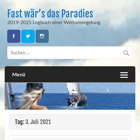
Skip
to
Fast wär’s das Paradies
content
2019-2025 Logbuch einer Weltumsegelung
Menü
Tag:
3. Juli 2021