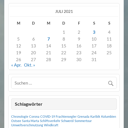
JULI 2021
M
D
M
D
F
S
S
1
2
3
4
5
6
7
8
9
10
11
12
13
14
15
16
17
18
19
20
21
22
23
24
25
26
27
28
29
30
31
« Apr.
Okt. »
Schlagwörter
Chronologie
Corona
COVID-19
Frachtensegler
Grenada
Karibik
Kolumbien
Ostsee
Santa Marta
Schiffsverkehr
Schweröl
Sommertour
Umweltverschmutzung
Windkraft