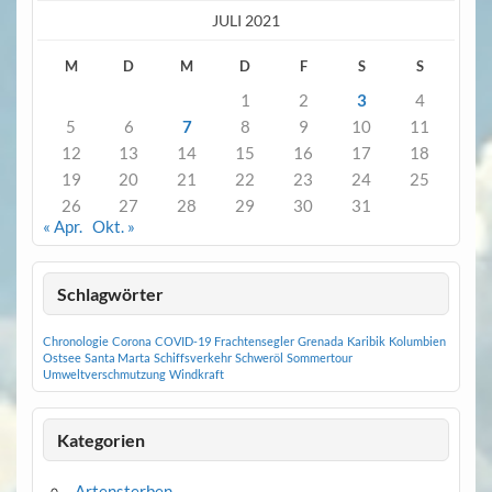
JULI 2021
M
D
M
D
F
S
S
1
2
3
4
5
6
7
8
9
10
11
12
13
14
15
16
17
18
19
20
21
22
23
24
25
26
27
28
29
30
31
« Apr.
Okt. »
Schlagwörter
Chronologie
Corona
COVID-19
Frachtensegler
Grenada
Karibik
Kolumbien
Ostsee
Santa Marta
Schiffsverkehr
Schweröl
Sommertour
Umweltverschmutzung
Windkraft
Kategorien
Artensterben