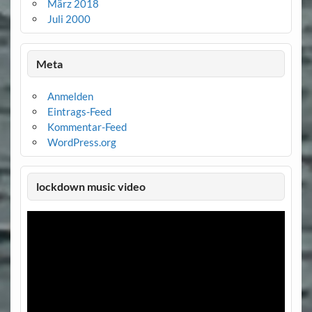
März 2018
Juli 2000
Meta
Anmelden
Eintrags-Feed
Kommentar-Feed
WordPress.org
lockdown music video
Video-
Player