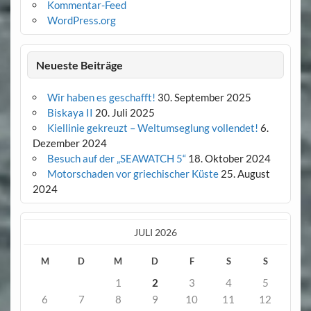
Kommentar-Feed
WordPress.org
Neueste Beiträge
Wir haben es geschafft!
30. September 2025
Biskaya II
20. Juli 2025
Kiellinie gekreuzt – Weltumseglung vollendet!
6.
Dezember 2024
Besuch auf der „SEAWATCH 5“
18. Oktober 2024
Motorschaden vor griechischer Küste
25. August
2024
JULI 2026
M
D
M
D
F
S
S
1
2
3
4
5
6
7
8
9
10
11
12