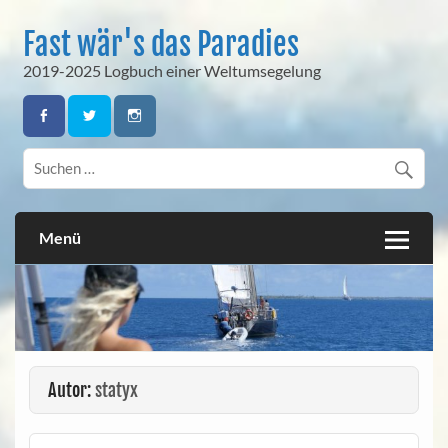
Skip
to
Fast wär's das Paradies
content
2019-2025 Logbuch einer Weltumsegelung
Menü
Autor:
statyx