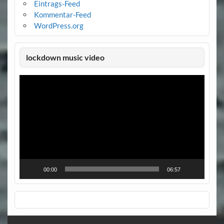
Eintrags-Feed
Kommentar-Feed
WordPress.org
lockdown music video
Video-
Player
00:00
06:57