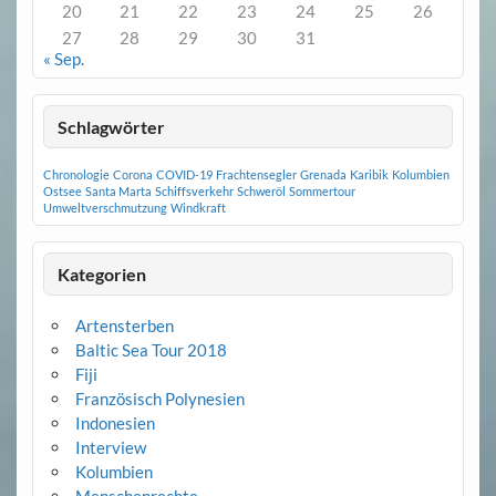
20
21
22
23
24
25
26
27
28
29
30
31
« Sep.
Schlagwörter
Chronologie
Corona
COVID-19
Frachtensegler
Grenada
Karibik
Kolumbien
Ostsee
Santa Marta
Schiffsverkehr
Schweröl
Sommertour
Umweltverschmutzung
Windkraft
Kategorien
Artensterben
Baltic Sea Tour 2018
Fiji
Französisch Polynesien
Indonesien
Interview
Kolumbien
Menschenrechte