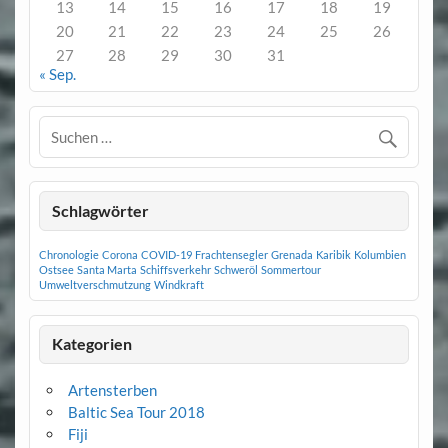
13
14
15
16
17
18
19
20
21
22
23
24
25
26
27
28
29
30
31
« Sep.
Schlagwörter
Chronologie
Corona
COVID-19
Frachtensegler
Grenada
Karibik
Kolumbien
Ostsee
Santa Marta
Schiffsverkehr
Schweröl
Sommertour
Umweltverschmutzung
Windkraft
Kategorien
Artensterben
Baltic Sea Tour 2018
Fiji